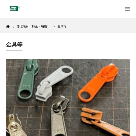
Home
修理項目（料金・納期）
金具等
金具等