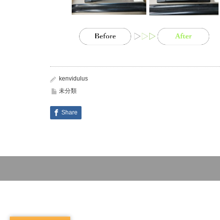
kenvidulus
未分類
Share